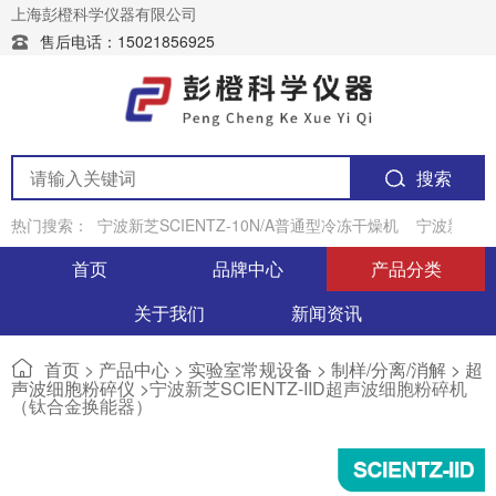
上海彭橙科学仪器有限公司
售后电话：15021856925
搜索
热门搜索：
宁波新芝SCIENTZ-10N/A普通型冷冻干燥机
宁波新芝JY
首页
品牌中心
产品分类
关于我们
新闻资讯
首页
>
产品中心
>
实验室常规设备 >
制样/分离/消解 >
超
声波细胞粉碎仪 >
宁波新芝SCIENTZ-IID超声波细胞粉碎机
（钛合金换能器）